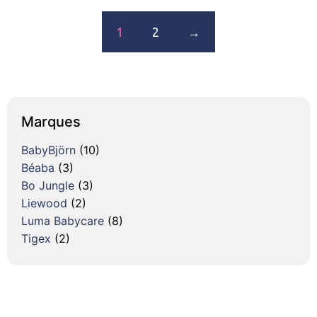
1
2
→
Marques
BabyBjörn
(10)
Béaba
(3)
Bo Jungle
(3)
Liewood
(2)
Luma Babycare
(8)
Tigex
(2)