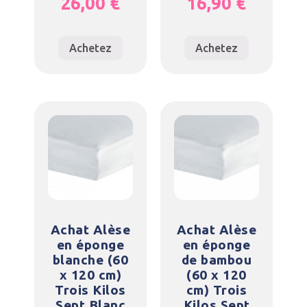
26,00
€
16,90
€
Achetez
Achetez
Achat Alèse
Achat Alèse
en éponge
en éponge
blanche (60
de bambou
x 120 cm)
(60 x 120
Trois Kilos
cm) Trois
Sept Blanc
Kilos Sept