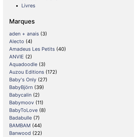
Livres
Marques
aden + anais
(3)
Alecto
(4)
Amadeus Les Petits
(40)
ANVIE
(2)
Aquadoodle
(3)
Auzou Editions
(172)
Baby's Only
(27)
BabyBjörn
(39)
Babycalin
(2)
Babymoov
(11)
BabyToLove
(8)
Badabulle
(7)
BAMBAM
(44)
Banwood
(22)