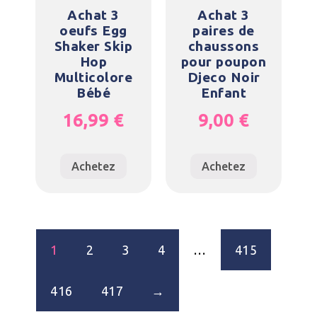
Achat 3
Achat 3
oeufs Egg
paires de
Shaker Skip
chaussons
Hop
pour poupon
Multicolore
Djeco Noir
Bébé
Enfant
16,99
€
9,00
€
Achetez
Achetez
1
2
3
4
…
415
416
417
→