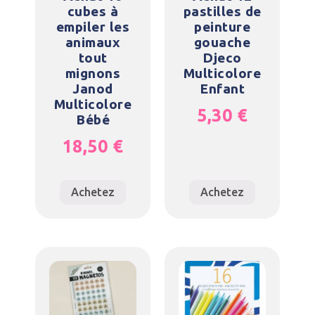
cubes à
pastilles de
empiler les
peinture
animaux
gouache
tout
Djeco
mignons
Multicolore
Janod
Enfant
Multicolore
5,30
€
Bébé
18,50
€
Achetez
Achetez