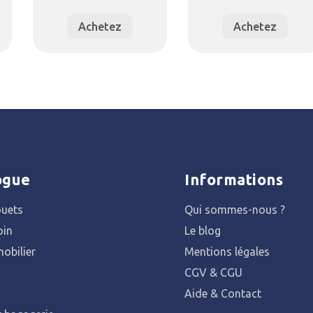
Achetez
Achetez
ogue
Informations
ouets
Qui sommes-nous ?
oin
Le blog
obilier
Mentions légales
CGV & CGU
Aide & Contact