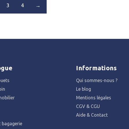
3
4
→
ogue
Informations
ouets
Qui sommes-nous ?
oin
Le blog
obilier
Mentions légales
CGV & CGU
Aide & Contact
t bagagerie