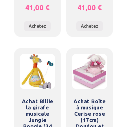
41,00
€
41,00
€
Achetez
Achetez
Achat Billie
Achat Boîte
la girafe
à musique
musicale
Cerise rose
Jungle
(17cm)
Boogie (34
Doudou et