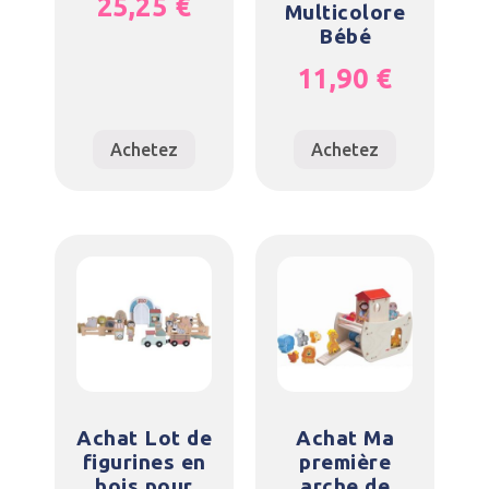
25,25
€
Multicolore
Bébé
11,90
€
Achetez
Achetez
Achat Lot de
Achat Ma
figurines en
première
bois pour
arche de