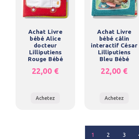
Achat Livre
Achat Livre
bébé Alice
bébé câlin
docteur
interactif César
Lilliputiens
Lilliputiens
Rouge Bébé
Bleu Bébé
22,00
€
22,00
€
Achetez
Achetez
1
2
3