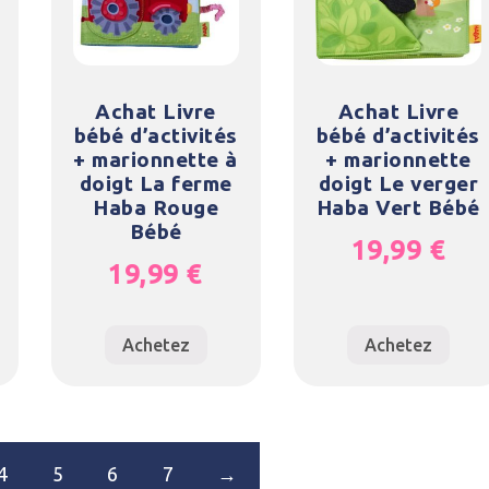
Achat Livre
Achat Livre
bébé d’activités
bébé d’activités
+ marionnette à
+ marionnette
doigt La ferme
doigt Le verger
Haba Rouge
Haba Vert Bébé
Bébé
19,99
€
19,99
€
Achetez
Achetez
4
5
6
7
→