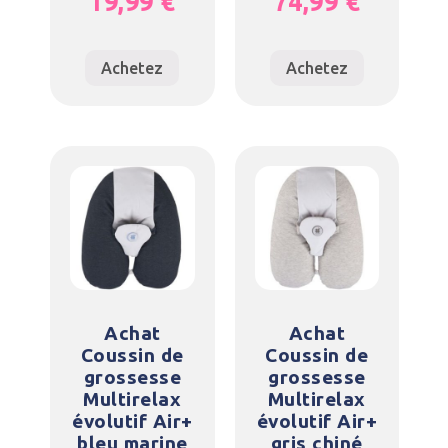
19,99
€
74,99
€
Achetez
Achetez
Achat
Achat
Coussin de
Coussin de
grossesse
grossesse
Multirelax
Multirelax
évolutif Air+
évolutif Air+
bleu marine
gris chiné