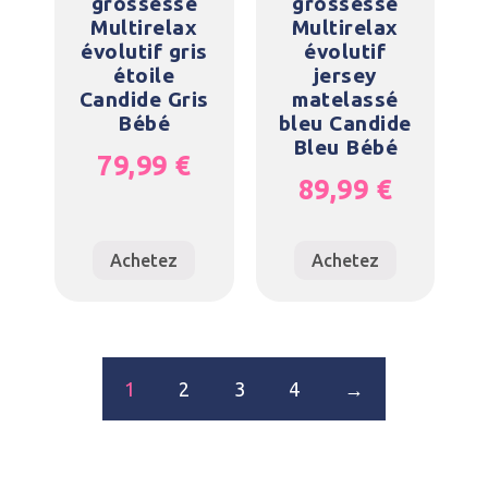
grossesse
grossesse
Multirelax
Multirelax
évolutif gris
évolutif
étoile
jersey
Candide Gris
matelassé
Bébé
bleu Candide
Bleu Bébé
79,99
€
89,99
€
Achetez
Achetez
1
2
3
4
→