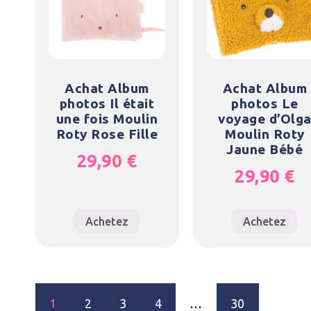
Achat Album
Achat Album
photos Il était
photos Le
une fois Moulin
voyage d’Olg
Roty Rose Fille
Moulin Roty
Jaune Bébé
29,90
€
29,90
€
Achetez
Achetez
1
2
3
4
…
30