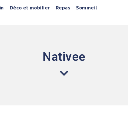
in
Déco et mobilier
Repas
Sommeil
Nativee