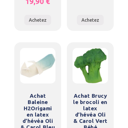
19,90
€
Achetez
Achetez
Achat
Achat Brucy
Baleine
le brocoli en
H2Origami
latex
en latex
d’hévéa Oli
d’hévéa Oli
& Carol Vert
& Carol Bleu
Bébé