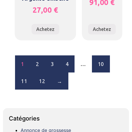
91,00
€
27,00
€
Achetez
Achetez
1
2
3
4
…
10
11
12
→
Catégories
Annonce de grossesse