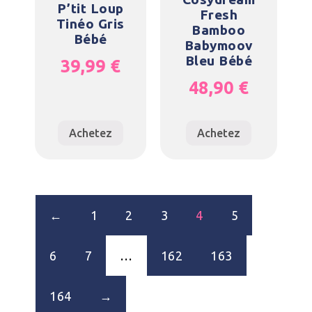
P’tit Loup
Fresh
Tinéo Gris
Bamboo
Bébé
Babymoov
Bleu Bébé
39,99
€
48,90
€
Achetez
Achetez
←
1
2
3
4
5
6
7
…
162
163
164
→