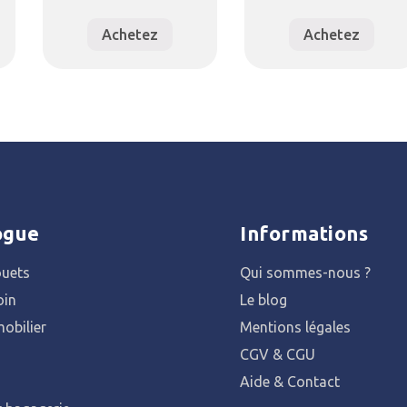
Achetez
Achetez
ogue
Informations
ouets
Qui sommes-nous ?
oin
Le blog
obilier
Mentions légales
CGV & CGU
Aide & Contact