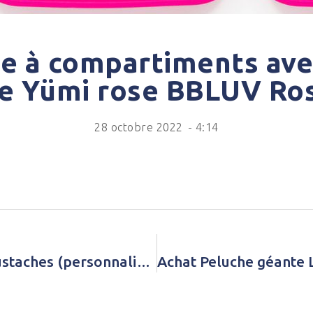
te à compartiments ave
re Yümi rose BBLUV Ros
28 octobre 2022
-
4:14
Achat Doudou chat Lulu Les Moustaches (personnalisable) Moulin Roty Jaune Bébé