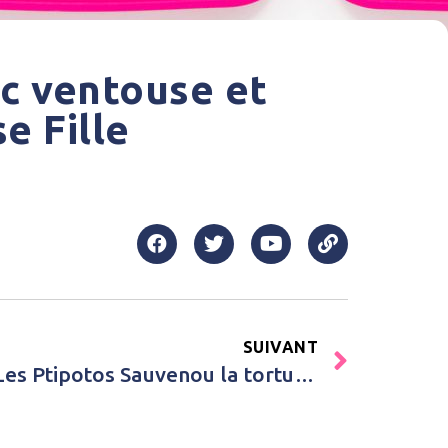
c ventouse et
e Fille
SUIVANT
Achat Peluche géante Les Ptipotos Sauvenou la tortue menthe (50 cm) Les Déglingos Vert d’eau Enfant