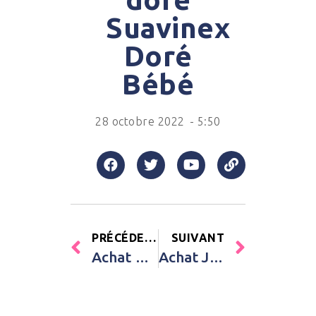
Suavinex
Doré
Bébé
28 octobre 2022
-
5:50
PRÉCÉDENT
SUIVANT
Achat Attache sucette Joya renard gris Suavinex Gris Bébé
Achat Jeu des petits chevaux Le Jardin du Moulin Moulin Roty Bleu Enfant