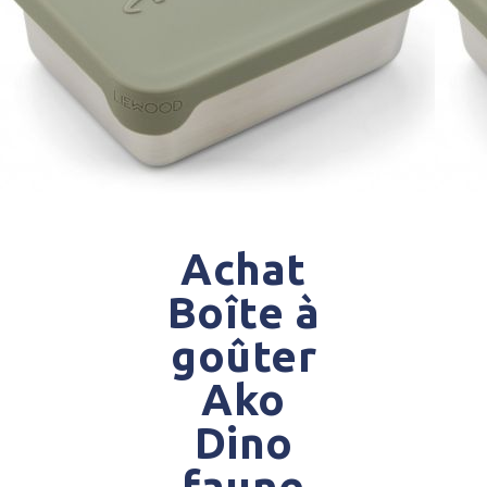
Achat
Boîte à
goûter
Ako
Dino
faune