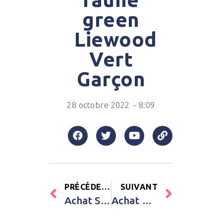
green
Liewood
Vert
Garçon
28 octobre 2022
-
8:09
PRÉCÉDENT
SUIVANT
Achat Sables colorés Inspired by Vassily Kandinsky Djeco Multicolore Enfant
Achat Blocs de construction en silicone Midnight navy multi mix (50 blocs) Liewood Multicolore Garçon