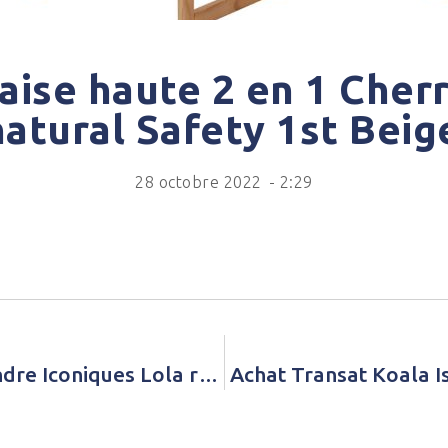
aise haute 2 en 1 Cherr
atural Safety 1st Beig
28 octobre 2022
-
2:29
Achat Peluche musicale à suspendre Iconiques Lola rose (23 cm) Noukie’s Rose Fille
Achat Transat Koala I