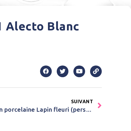
1 Alecto Blanc
SUIVANT
Achat Boule de Noël en porcelaine Lapin fleuri (personnalisable) Gaëlle Duval Rose Bébé