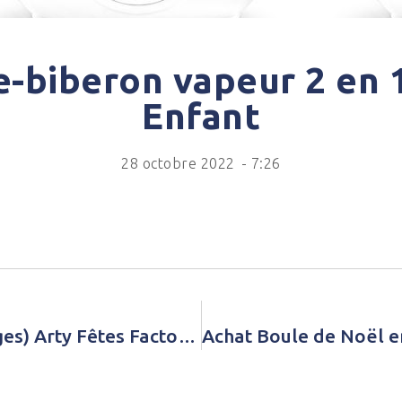
-biberon vapeur 2 en 
Enfant
28 octobre 2022
-
7:26
Achat Livre d’or Oh Baby (68 pages) Arty Fêtes Factory Vert Bébé