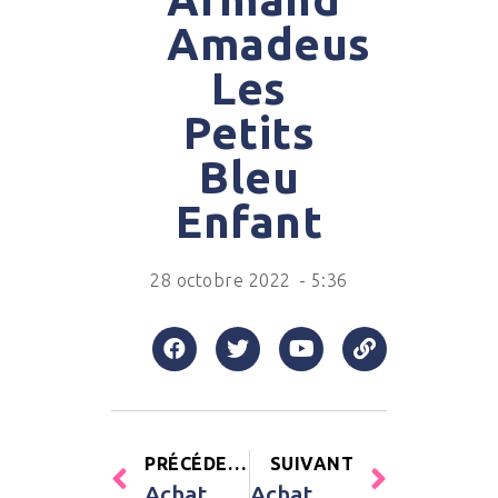
Amadeus
Les
Petits
Bleu
Enfant
28 octobre 2022
-
5:36
PRÉCÉDENT
SUIVANT
Achat Gigoteuse chaude Happy écrue TOG 3 (90 cm) Domiva Rose Enfant
Achat Veilleuse magique pour des rêves doux Cactus (13 cm) Mr. Wonderful Vert Enfant