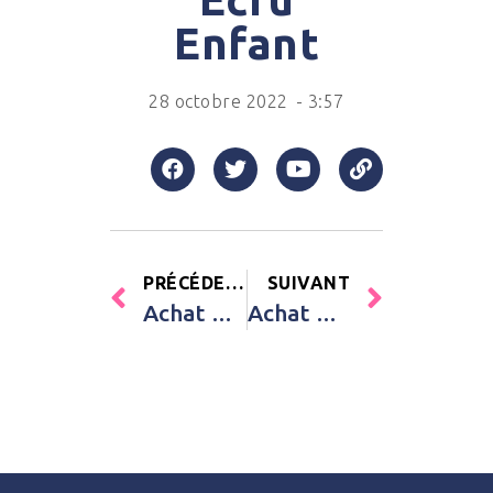
Enfant
28 octobre 2022
-
3:57
PRÉCÉDENT
SUIVANT
Achat Baignoire bébé vert sauge Luma Babycare Vert d’eau Bébé
Achat Mes autocollants animaux Auzou Editions Multicolore Enfant