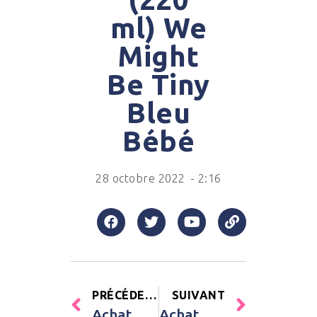
ml) We
Might
Be Tiny
Bleu
Bébé
28 octobre 2022
-
2:16
PRÉCÉDENT
SUIVANT
Achat Réducteur de lit Babynest clair Micuna Blanc Bébé
Achat Mini mobile Lapin gris Kikadu Gris Fille