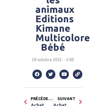
animaux
Editions
Kimane
Multicolore
Bébé
28 octobre 2022
-
2:00
PRÉCÉDENT
SUIVANT
Achat Lot de 3 mini camions Plan Toys Multicolore Bébé
Achat Protège carnet de santé Miss Fleur de Lune Sauthon Rose Fille