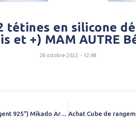
 tétines en silicone dé
is et +) MAM AUTRE B
28 octobre 2022
-
12:48
Achat Pendentif I am Garçon (argent 925°) Mikado Argenté Unisexe