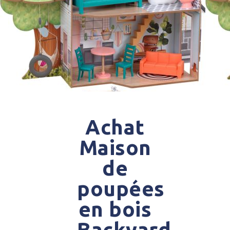
Achat
Maison
de
poupées
en bois
Backyard