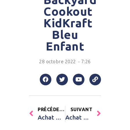
Cookout
KidKraft
Bleu
Enfant
28 octobre 2022
-
7:26
PRÉCÉDENT
SUIVANT
Achat Livre d’or Oh Baby (68 pages) Arty Fêtes Factory Vert Bébé
Achat Boule de Noël en porcelaine Lapin fleuri (personnalisable) Gaëlle Duval Rose Bébé