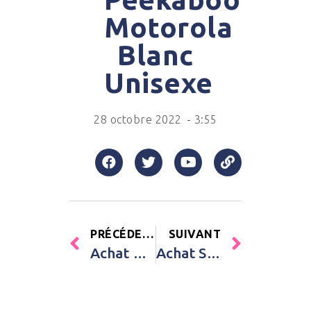
Motorola
Blanc
Unisexe
28 octobre 2022
-
3:55
PRÉCÉDENT
SUIVANT
Achat Coffret cadeau de naissance Hygge Baby lapin vert Suavinex Vert Bébé
Achat Set de coiffure peigne et brosse bébé rose blossom Luma Babycare Rose Fille