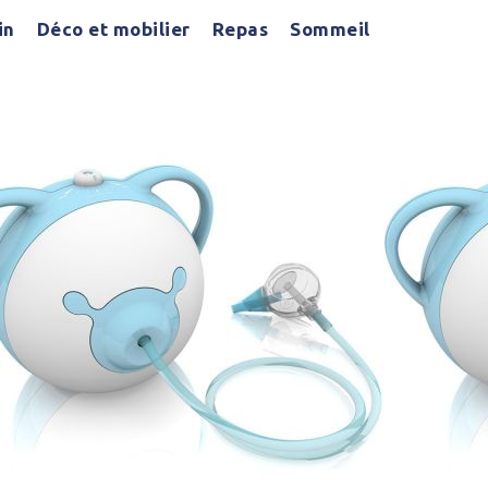
in
Déco et mobilier
Repas
Sommeil