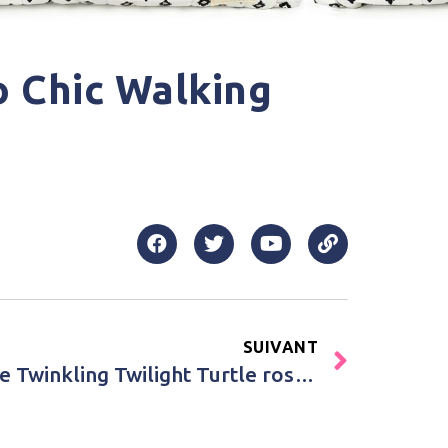
 Chic Walking
SUIVANT
Achat Veilleuse peluche Twinkling Twilight Turtle rose Cloud B Rose Fille