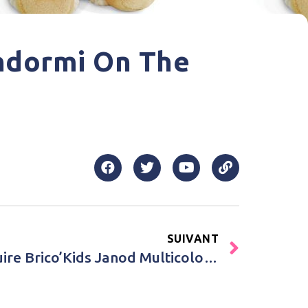
ndormi On The
SUIVANT
Achat Robots à construire Brico’Kids Janod Multicolore Garçon