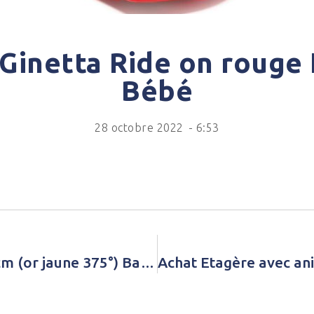
Ginetta Ride on rouge 
Bébé
28 octobre 2022
-
6:53
Achat Collier Aile d’ange 42 + 3 cm (or jaune 375°) Baby bijoux Doré Enfant