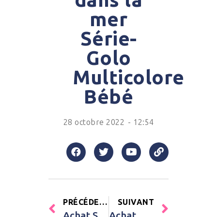
mer
Série-
Golo
Multicolore
Bébé
28 octobre 2022
-
12:54
PRÉCÉDENT
SUIVANT
Achat Sac à dos Chaperon rouge T’es Fou Louloup Ebulobo Rouge Bébé
Achat Bracelet double tour Le Mix marron (acier) Petits trésors Marron Unisexe