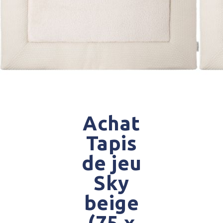
Achat
Tapis
de jeu
Sky
beige
(75 x