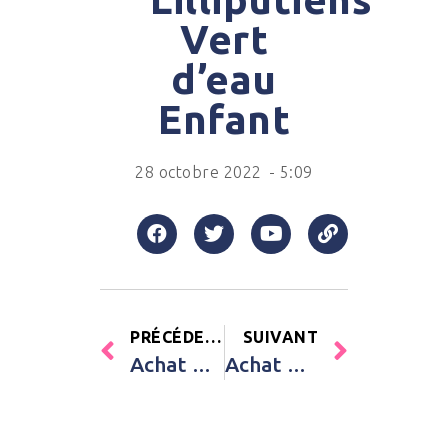
Vert
d’eau
Enfant
28 octobre 2022
-
5:09
PRÉCÉDENT
SUIVANT
Achat Chaise haute évolutive Filou vert mint Geuther Vert d’eau Enfant
Achat Lot de 2 bavoirs en silicone Bib’isy Babymoov Vert Enfant