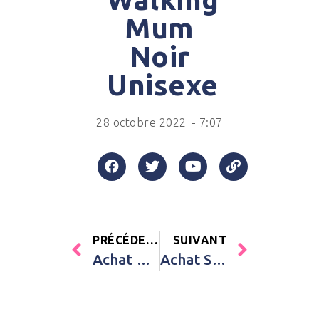
Mum
Noir
Unisexe
28 octobre 2022
-
7:07
PRÉCÉDENT
SUIVANT
Achat Bavoir à poche en silicone Arabian Spice Mushie Marron Enfant
Achat Sac à dos Magic Joe Lilliputiens Bleu Garçon