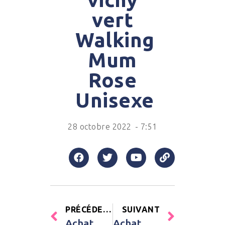
vert
Walking
Mum
Rose
Unisexe
28 octobre 2022
-
7:51
PRÉCÉDENT
SUIVANT
Achat Arche de jeux en bois Jungle Little Big Friends Multicolore Bébé
Achat Papier peint poires Pretty Pears (50 cm x 10 m) Lilipinso Jaune Enfant