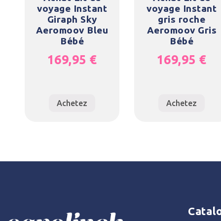
voyage Instant
voyage Instant
Giraph Sky
gris roche
Aeromoov Bleu
Aeromoov Gris
Bébé
Bébé
169,95
€
169,95
€
Achetez
Achetez
Catal