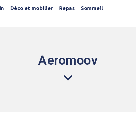
in
Déco et mobilier
Repas
Sommeil
Aeromoov