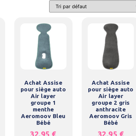
Achat Assise
Achat Assise
pour siège auto
pour siège auto
Air layer
Air layer
groupe 1
groupe 2 gris
menthe
anthracite
Aeromoov Bleu
Aeromoov Gris
Bébé
Bébé
32,95
€
32,95
€