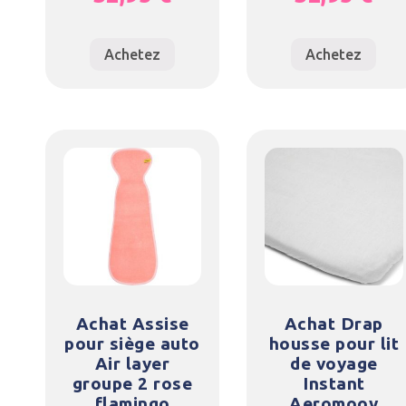
Achetez
Achetez
Achat Assise
Achat Drap
pour siège auto
housse pour lit
Air layer
de voyage
groupe 2 rose
Instant
flamingo
Aeromoov