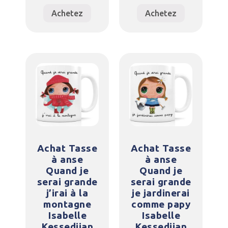
Achetez
Achetez
Achat Tasse
Achat Tasse
à anse
à anse
Quand je
Quand je
serai grande
serai grande
j’irai à la
je jardinerai
montagne
comme papy
Isabelle
Isabelle
Kessedjian
Kessedjian