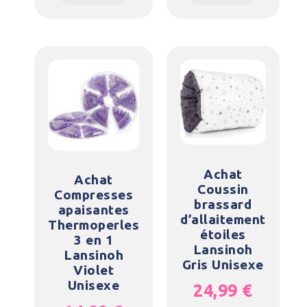
Achat
Achat
Coussin
Compresses
brassard
apaisantes
d’allaitement
Thermoperles
étoiles
3 en 1
Lansinoh
Lansinoh
Gris Unisexe
Violet
Unisexe
24,99
€