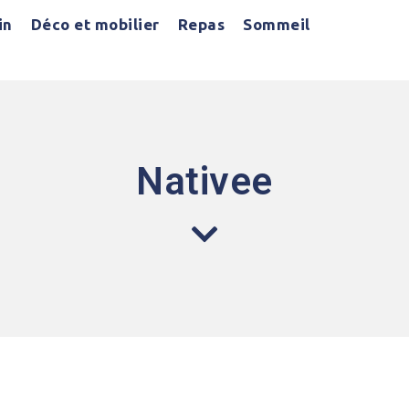
in
Déco et mobilier
Repas
Sommeil
Nativee