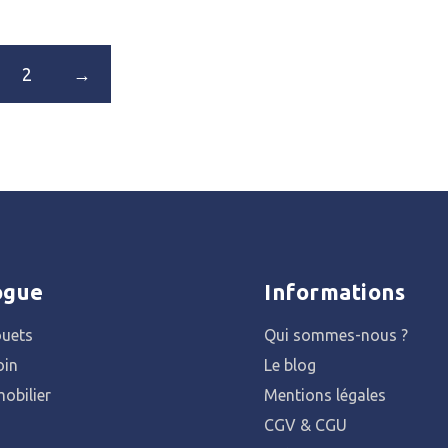
2
→
ogue
Informations
ouets
Qui sommes-nous ?
oin
Le blog
obilier
Mentions légales
CGV & CGU