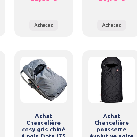
Achetez
Achetez
Achat
Achat
Chancelière
Chancelière
cosy gris chiné
poussette
à pois Dots (75
évolutive noire