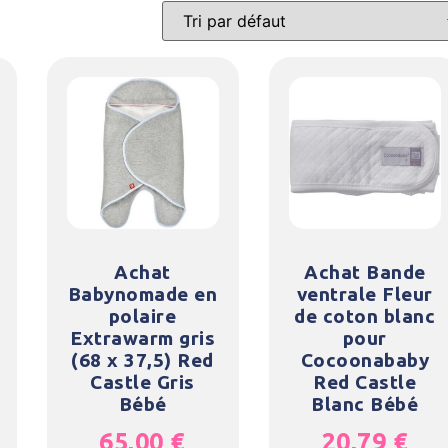
Achat
Achat Bande
Babynomade en
ventrale Fleur
polaire
de coton blanc
Extrawarm gris
pour
(68 x 37,5) Red
Cocoonababy
Castle Gris
Red Castle
Bébé
Blanc Bébé
65,00
€
20,79
€