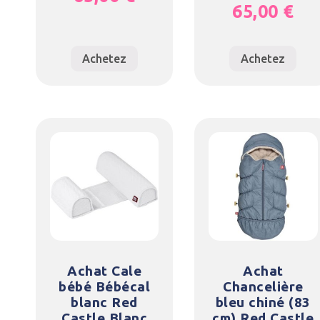
65,00
€
Achetez
Achetez
Achat Cale
Achat
bébé Bébécal
Chancelière
blanc Red
bleu chiné (83
Castle Blanc
cm) Red Castle