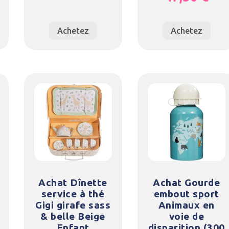
Achetez
Achetez
Achat Dînette
Achat Gourde
service à thé
embout sport
Gigi girafe sass
Animaux en
& belle Beige
voie de
Enfant
disparition (300