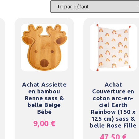
Achat Assiette
Achat
en bambou
Couverture en
Renne sass &
coton arc-en-
belle Beige
ciel Earth
Bébé
Rainbow (150 x
125 cm) sass &
9,00
€
belle Rose Fille
47,50
€