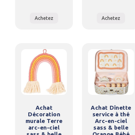
Achetez
Achetez
Achat
Achat Dînette
Décoration
service à thé
murale Terre
Arc-en-ciel
arc-en-ciel
sass & belle
sass & belle
Orange Bébé