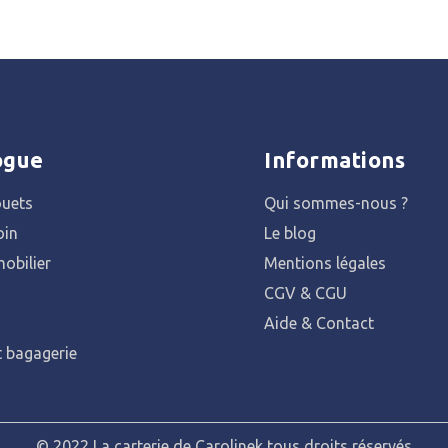
ogue
Informations
ouets
Qui sommes-nous ?
oin
Le blog
obilier
Mentions légales
CGV & CGU
Aide & Contact
t bagagerie
© 2022 La carterie de Carolinek tous droits réservés