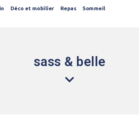
in
Déco et mobilier
Repas
Sommeil
sass & belle