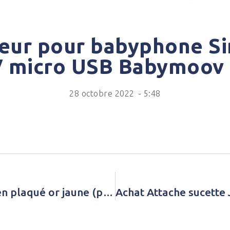
eur pour babyphone S
V micro USB Babymoov 
28 octobre 2022
-
5:48
Achat Puce d’oreille Madeleine en plaqué or jaune (personnalisable) – A l’unité Mon Petit Poids Unisexe