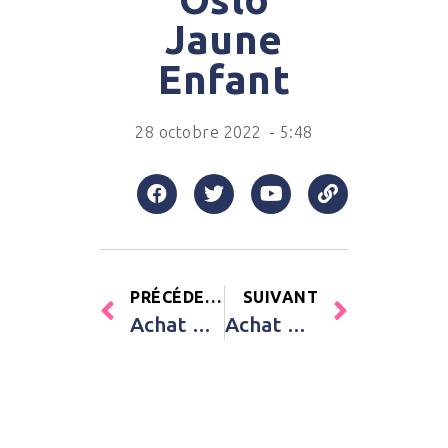
Jaune
Enfant
28 octobre 2022
-
5:48
PRÉCÉDENT
SUIVANT
Achat Puce d’oreille Madeleine en plaqué or jaune (personnalisable) – A l’unité Mon Petit Poids Unisexe
Achat Attache sucette Joya Joy doré Suavinex Doré Bébé