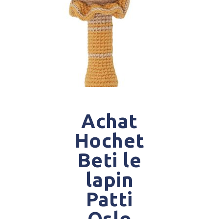
Achat
Hochet
Beti le
lapin
Patti
Oslo