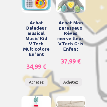
Achat
Achat Mon
Baladeur
paresseux
musical
Rêves
Music’Kid
merveilleux
VTech
VTech Gris
Multicolore
Enfant
Enfant
37,99
€
34,99
€
Achetez
Achetez